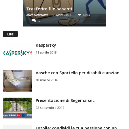
Come sceg
Trasferire file pesanti
matrimon
micheleluciani
-
11 aprile 2018
5954
omdcomunica
0
0
LIFE
Kaspersky
11 aprile 2018
Vasche con Sportello per disabili e anziani
18 marzo 2016
Presentazione di Segema snc
22 settembre 2017
Fotolia: condividi la tua passione con un